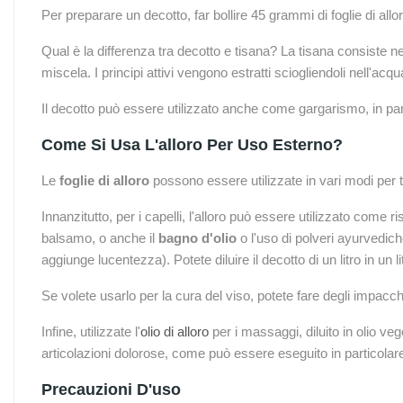
Per preparare un decotto, far bollire 45 grammi di foglie di allor
Qual è la differenza tra decotto e tisana? La tisana consiste 
miscela. I principi attivi vengono estratti sciogliendoli nell'acq
Il decotto può essere utilizzato anche come gargarismo, in parti
Come Si Usa L'alloro Per Uso Esterno?
Le
foglie di alloro
possono essere utilizzate in vari modi per trat
Innanzitutto, per i capelli, l'alloro può essere utilizzato come r
balsamo, o anche il
bagno d'olio
o l'uso di polveri ayurvedich
aggiunge lucentezza). Potete diluire il decotto di un litro in 
Se volete usarlo per la cura del viso, potete fare degli impacchi
Infine, utilizzate l'
olio di alloro
per i massaggi, diluito in olio v
articolazioni dolorose, come può essere eseguito in particolare d
Precauzioni D'uso