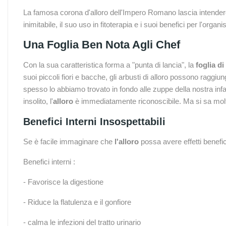
La famosa corona d'alloro dell'Impero Romano lascia intendere le
inimitabile, il suo uso in fitoterapia e i suoi benefici per l'or
Una Foglia Ben Nota Agli Chef
Con la sua caratteristica forma a "punta di lancia", la
foglia di
suoi piccoli fiori e bacche, gli arbusti di alloro possono raggiu
spesso lo abbiamo trovato in fondo alle zuppe della nostra infa
insolito, l'
alloro
è immediatamente riconoscibile. Ma si sa molt
Benefici Interni Insospettabili
Se è facile immaginare che
l'alloro
possa avere effetti benefici
Benefici interni :
- Favorisce la digestione
- Riduce la flatulenza e il gonfiore
- calma le infezioni del tratto urinario