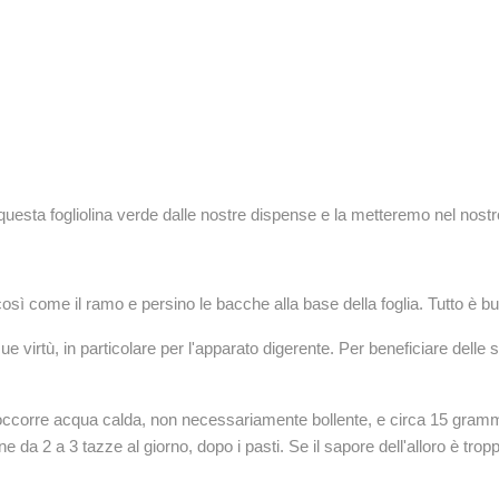
o questa fogliolina verde dalle nostre dispense e la metteremo nel nost
così come il ramo e persino le bacche alla base della foglia. Tutto è bu
 sue virtù, in particolare per l'apparato digerente. Per beneficiare delle 
corre acqua calda, non necessariamente bollente, e circa 15 grammi di
 da 2 a 3 tazze al giorno, dopo i pasti. Se il sapore dell'alloro è trop