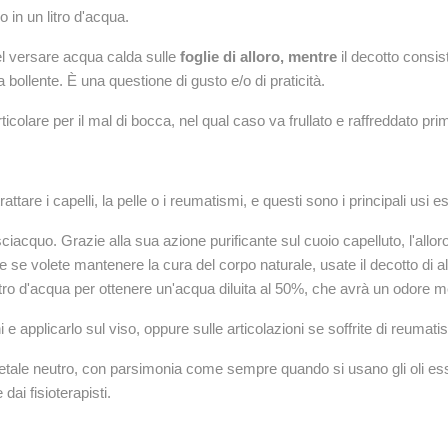
o in un litro d'acqua.
nel versare acqua calda sulle
foglie di alloro, mentre
il decotto consist
ua bollente. È una questione di gusto e/o di praticità.
colare per il mal di bocca, nel qual caso va frullato e raffreddato prim
tare i capelli, la pelle o i reumatismi, e questi sono i principali usi est
isciacquo. Grazie alla sua azione purificante sul cuoio capelluto, l'allor
e se volete mantenere la cura del corpo naturale, usate il decotto di a
un litro d'acqua per ottenere un'acqua diluita al 50%, che avrà un odore
 e applicarlo sul viso, oppure sulle articolazioni se soffrite di reumati
egetale neutro, con parsimonia come sempre quando si usano gli oli es
ai fisioterapisti.