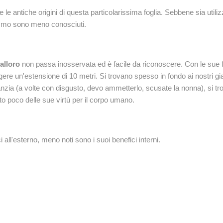
 antiche origini di questa particolarissima foglia. Sebbene sia utilizza
ganismo sono meno conosciuti.
 alloro
non passa inosservata ed è facile da riconoscere. Con le sue fo
ngere un'estensione di 10 metri. Si trovano spesso in fondo ai nostri gia
nzia (a volte con disgusto, devo ammetterlo, scusate la nonna), si trova
o poco delle sue virtù per il corpo umano.
 all'esterno, meno noti sono i suoi benefici interni.