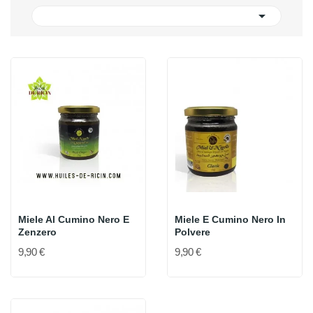

Miele Al Cumino Nero E
Miele E Cumino Nero In
Zenzero
Polvere
9,90 €
9,90 €