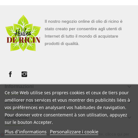
Il nostro negozio online di olio di ricino è
stato creato per consentire agli utenti di
Internet di tutto il mondo di acquistare
prodotti di qualità.
keyboard_arrow_down
Informazioni
Ce site Web utilise ses propres cookies et ceux de tiers pour
améliorer nos services et vous montrer des publicités liées à
keyboard_arrow_down
Accesso Rapido
vos préférences en analysant vos habitudes de navigation.
Pour donner votre consentement à son utilisation, appuyez
keyboard_arrow_down
Newsletter
sur le bouton Accepter.
Plus d'informations
Personalizzare i cookie
Mercante approvato dalla Società Recensioni Garantite,
clicca qui per