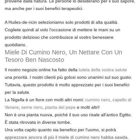
proviene dalla natura. Le persone lo desiderano per il suo sapore,
ma anche per i suoi benefici terapeutici.
A Huiles-de-ricin selezioniamo solo prodotti di alta qualità.
Cogliete quindi al volo l'occasione di mettere le mani su un
prodotto delizioso che contribuisce al vostro benessere
quotidiano.
Miele Di Cumino Nero, Un Nettare Con Un
Tesoro Ben Nascosto
Il nostro negozio online ha fatto della
tutela della vostra salute
una priorità. I nostri clienti più golosi sono unanimi sul suo gusto.
Tuttavia, questo prodotto è molto apprezzato per i suoi benefici
per la salute.
La Nigella è un fiore con molti altri nomi:
cumino nero
,
capello di
Venere
,
seme nero
,
pianta del pepe
e molti altri!
Non è una pianta nuova, poiché il suo uso risale all'antico Egitto.
È stata ritrovata in diverse tombe.
Una volta capito quanto sia benefico per l'uomo, si potrà
apprezzare ancora di più il miele di cumino nero habba sawda
.