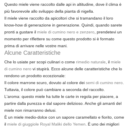
Questo miele viene raccolto dalle api in altitudine, dove il clima è
più favorevole allo sviluppo della pianta di nigella.
Il miele viene raccolto da apicoltori che si tramandano il loro
know-how di generazione in generazione. Quindi, quando sarete
pronti a gustare il
miele di cumino nero e zenzero
, prendetevi un
momento per riflettere su come questo prodotto si è formato
prima di arrivare nelle vostre mani.
Alcune Caratteristiche
Che lo usiate per scopi culinari o come
rimedio naturale
, il
miele
di cumino nero
vi stupirà. Ecco alcune delle caratteristiche che lo
rendono un prodotto eccezionale:
Il colore marrone scuro, dovuto al colore dei
semi di cumino nero
.
Tuttavia, il colore può cambiare a seconda del raccolto.
L'aroma: questo miele ha tutte le carte in regola per piacere, a
partire dalla purezza e dal sapore delizioso. Anche gli amanti del
miele non rimarranno delusi.
È un miele medio-dolce con un sapore caramellato e fiorito, come
il
miele di giuggiole Royal Maliki dello Yemen
. È uno dei migliori