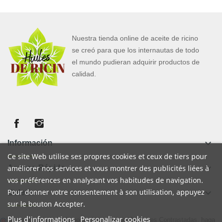
Nuestra tienda online de aceite de ricino
se creó para que los internautas de todo
el mundo pudieran adquirir productos de
calidad.
keyboard_arrow_down
Información
Ce site Web utilise ses propres cookies et ceux de tiers pour
keyboard_arrow_down
Acceso Rápido
améliorer nos services et vous montrer des publicités liées à
vos préférences en analysant vos habitudes de navigation.
Pour donner votre consentement à son utilisation, appuyez
keyboard_arrow_down
Boletín
sur le bouton Accepter.
Plus d'informations
Personalizar cookies
Comerciante aprobado por la Sociedad de Opiniones Contrastadas,
haga