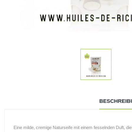
BESCHREIB
Eine milde, cremige Naturseife mit einem fesselnden Duft, die