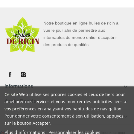
Notre boutique en ligne huiles de ricin à
vue le jour afin de permettre aux
internautes du monde entier d’acquérir
des produits de qualités.
keyboard_arrow_down
Informations
Ce site Web utilise ses propres cookies et ceux de tiers pour
keyboard_arrow_down
Accès Rapide
améliorer nos services et vous montrer des publicités liées à
vos préférences en analysant vos habitudes de navigation.
Pour donner votre consentement à son utilisation, appuyez
keyboard_arrow_down
Newsletter
sur le bouton Accepter.
Plus d'informations
Personnaliser les cookies
Marchand approuvé par la Société des Avis Garantis,
cliquez ici pour