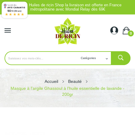
Chez Huiles de ricin Shop la livraison est offerte en France
métropolitaine avec Mondial Relay dès 69€
9.6
/10 (354 avis)
★★★★★
0
Accueil
Beauté
Masque à l'argile Ghassoul à l'huile essentielle de lavande -
200gr