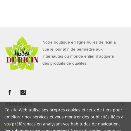
Notre boutique en ligne huiles de ricin à
vue le jour afin de permettre aux
internautes du monde entier d’acquérir
des produits de qualités.
keyboard_arrow_down
Informations
Ce site Web utilise ses propres cookies et ceux de tiers pour
améliorer nos services et vous montrer des publicités liées à
keyboard_arrow_down
Accès Rapide
vos préférences en analysant vos habitudes de navigation.
Pour donner votre consentement à son utilisation, appuyez