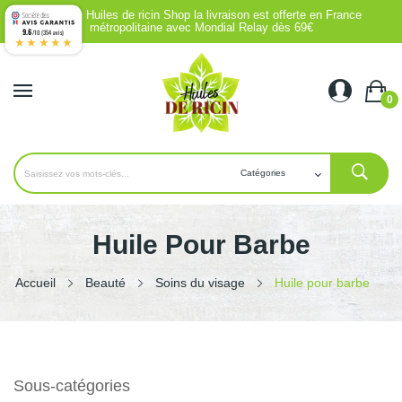
Chez Huiles de ricin Shop la livraison est offerte en France
métropolitaine avec Mondial Relay dès 69€
9.6
/10 (354 avis)
★★★★★
0
Huile Pour Barbe
Accueil
Beauté
Soins du visage
Huile pour barbe
Sous-catégories