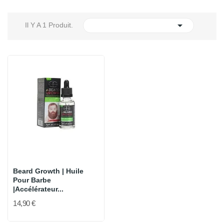

Il Y A 1 Produit.
Beard Growth | Huile
Pour Barbe
|Accélérateur...
14,90 €